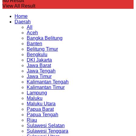
No Result
View All Result
Home
Daerah
All
Aceh
Bangka Belitung
Banten
Belitung Timur
Bengkulu
DKI Jakarta
Jawa Barat
Jawa Tengah
Jawa Timur
Kalimantan Tengah
Kalimantan Timur
Lampung
Maluku
Maluku Utara
Papua Barat
Papua Tengah
Riau
Sulawesi Selatan
Sulawesi Tenggara