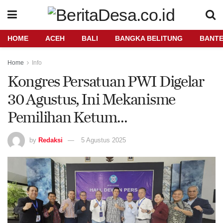
HOME
ACEH
BALI
BANGKA BELITUNG
BANT
Home
Info
Kongres Persatuan PWI Digelar
30 Agustus, Ini Mekanisme
Pemilihan Ketum…
by
Redaksi
5 Agustus 2025