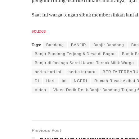
penghuni diungsikan ke rumah saudaranya,” ujar 
Saat ini warga tengah sibuk membersihkan lantai
source
Tags:
Bandang
BANJIR
Banjir Bandang
Ban
Banjir Bandang Terjang 6 Desa di Bogor
Banjir B
Banjir di Jasinga Seret Hewan Ternak Milik Warga
berita hari ini
berita terbaru
BERITA TERBARU 
DI
Hari
Ini
NGERI
Rumah Rusak Akibat B
Video
Video Detik-Detik Banjir Bandang Terjang 
Previous Post