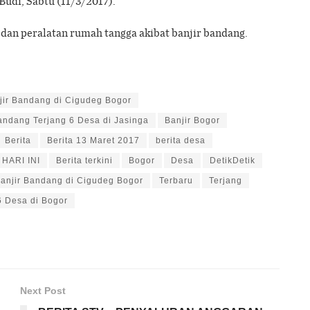
Budi, Sabtu (11/3/2017).
 dan peralatan rumah tangga akibat banjir bandang.
jir Bandang di Cigudeg Bogor
andang Terjang 6 Desa di Jasinga
Banjir Bogor
Berita
Berita 13 Maret 2017
berita desa
HARI INI
Berita terkini
Bogor
Desa
DetikDetik
anjir Bandang di Cigudeg Bogor
Terbaru
Terjang
6 Desa di Bogor
Next Post