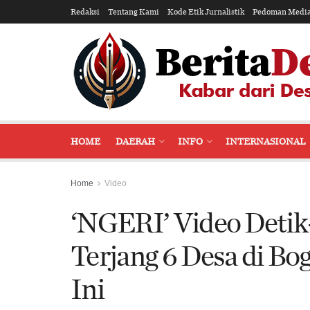
Redaksi
Tentang Kami
Kode Etik Jurnalistik
Pedoman Media
HOME
DAERAH
INFO
INTERNASIONAL
Home
Video
‘NGERI’ Video Detik
Terjang 6 Desa di Bog
Ini