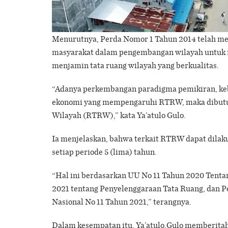
Menurutnya, Perda Nomor 1 Tahun 2014 telah me
masyarakat dalam pengembangan wilayah untuk
menjamin tata ruang wilayah yang berkualitas.
“Adanya perkembangan paradigma pemikiran, kebi
ekonomi yang mempengaruhi RTRW, maka dibutuh
Wilayah (RTRW),” kata Ya’atulo Gulo.
Ia menjelaskan, bahwa terkait RTRW dapat dilaku
setiap periode 5 (lima) tahun.
“Hal ini berdasarkan UU No 11 Tahun 2020 Tenta
2021 tentang Penyelenggaraan Tata Ruang, dan 
Nasional No 11 Tahun 2021,” terangnya.
Dalam kesempatan itu, Ya’atulo.Gulo memberitah