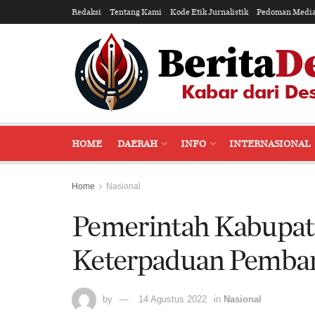
Redaksi
Tentang Kami
Kode Etik Jurnalistik
Pedoman Media
HOME
DAERAH
INFO
INTERNASIONAL
Home
Nasional
Pemerintah Kabupat
Keterpaduan Pemba
by
14 Agustus 2022
in
Nasional