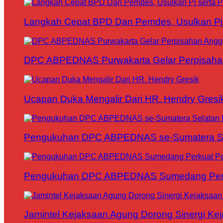
Langkah Cepat BPD Dan Pemdes, Usulkan Pj s
DPC ABPEDNAS Purwakarta Gelar Perpisaha
Ucapan Duka Mengalir Dari HR. Hendry Gresi
Pengukuhan DPC ABPEDNAS se-Sumatera Sela
Pengukuhan DPC ABPEDNAS Sumedang Perku
Jamintel Kejaksaan Agung Dorong Sinergi Ke