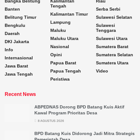
Bangka Belitung
Kalimantan
Riau
Tengah
Banten
Serba Serbi
Kalimantan Timur
Belitung Timur
Sulawesi Selatan
Lampung
Bengkulu
Sulawesi
Maluku
Tenggara
Daerah
Maluku Utara
Sulawesi Utara
DKI Jakarta
Nasional
Sumatera Barat
Info
Opini
Sumatera Selatan
Internasional
Papua Barat
Sumatera Utara
Jawa Barat
Papua Tengah
Video
Jawa Tengah
Peristiwa
Recent News
ABPEDNAS Dorong BPD Batang Kuis Aktif
Kawal Program Prioritas Desa
8 AGUSTUS 2026
BPD Batang Kuis Didorong Jadi Mitra Strategis
Pemerintah Desa