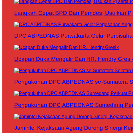
Langkah Cepat BPD Dan Pemdes, Usulkan Pj s
DPC ABPEDNAS Purwakarta Gelar Perpisaha
Ucapan Duka Mengalir Dari HR. Hendry Gresi
Pengukuhan DPC ABPEDNAS se-Sumatera Sela
Pengukuhan DPC ABPEDNAS Sumedang Perku
Jamintel Kejaksaan Agung Dorong Sinergi Ke