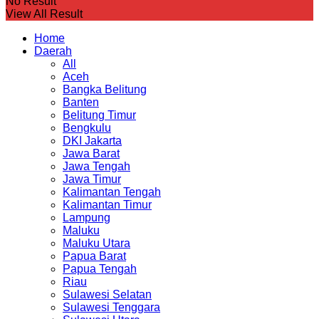
No Result
View All Result
Home
Daerah
All
Aceh
Bangka Belitung
Banten
Belitung Timur
Bengkulu
DKI Jakarta
Jawa Barat
Jawa Tengah
Jawa Timur
Kalimantan Tengah
Kalimantan Timur
Lampung
Maluku
Maluku Utara
Papua Barat
Papua Tengah
Riau
Sulawesi Selatan
Sulawesi Tenggara