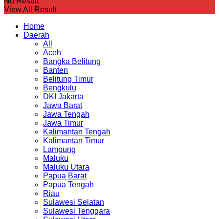
No Result
View All Result
Home
Daerah
All
Aceh
Bangka Belitung
Banten
Belitung Timur
Bengkulu
DKI Jakarta
Jawa Barat
Jawa Tengah
Jawa Timur
Kalimantan Tengah
Kalimantan Timur
Lampung
Maluku
Maluku Utara
Papua Barat
Papua Tengah
Riau
Sulawesi Selatan
Sulawesi Tenggara