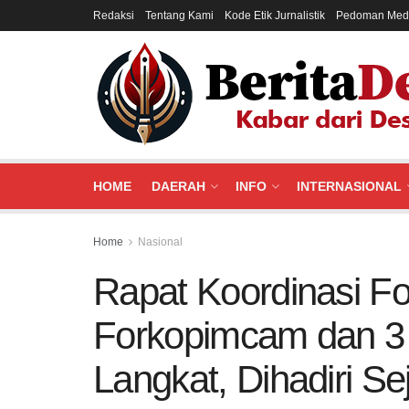
Redaksi
Tentang Kami
Kode Etik Jurnalistik
Pedoman Medi
HOME
DAERAH
INFO
INTERNASIONAL
Home
Nasional
Rapat Koordinasi F
Forkopimcam dan 3 
Langkat, Dihadiri S