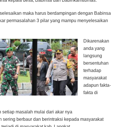
desa kepala desa, Babinsa dan Babinkamtibmas.
k terselesaikan maka harus berdampingan dengan Babinsa
kar permasalahan 3 pilar yang mampu menyelesaikan
Dikarenakan
anda yang
langsung
bersentuhan
terhadap
masyarakat
adapun fakta-
fakta di
 setiap masalah mulai dari akar nya
ih sering berbaur dan berintraksi kepada masyarakat
erjadi di masyarakat kab. Langkat