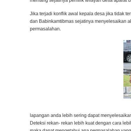
memang sejatinya pemilik wilayah desa aparat 
Jika terjadi konflik awal kepala desa jika tida
dan Babinkamtibmas sejatinya menyelesaikan a
permasalahan.
lapangan anda lebih sering dapat menyelesaikan
Deteksi rekan- rekan lebih kuat dengan cara leb
maka dapat mengetahui apa permasalahan yang t