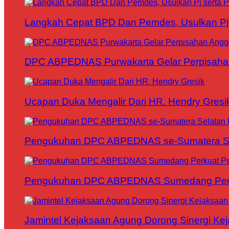
Langkah Cepat BPD Dan Pemdes, Usulkan Pj s
DPC ABPEDNAS Purwakarta Gelar Perpisaha
Ucapan Duka Mengalir Dari HR. Hendry Gresi
Pengukuhan DPC ABPEDNAS se-Sumatera Sela
Pengukuhan DPC ABPEDNAS Sumedang Perku
Jamintel Kejaksaan Agung Dorong Sinergi Ke