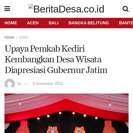
HOME
ACEH
BALI
BANGKA BELITUNG
BANT
Home
Video
Upaya Pemkab Kediri
Kembangkan Desa Wisata
Diapresiasi Gubernur Jatim
by
9 November 2022