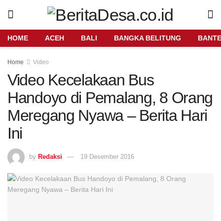
HOME
ACEH
BALI
BANGKA BELITUNG
BANT
Home
Video
Video Kecelakaan Bus
Handoyo di Pemalang, 8 Orang
Meregang Nyawa – Berita Hari
Ini
by
Redaksi
19 Desember 2016