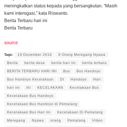
meningkatkan status kepada yang bersangkutan. “Masih
kami interogasi,” kata Riswanto.
Berita Terbaru hari ini
Berita Terbaru
source
Tags:
19 Desember 2016
8 Orang Meregang Nyawa
Berita
berita desa
berita hari ini
berita terbaru
BERITA TERBARU HARI INI
Bus
Bus Handoyo
Bus Handoyo Kecelakaan
DI
Handoyo
Hari
hari ini
Ini
KECELAKAAN
Kecelakaan Bus
Kecelakaan Bus Handoyo
Kecelakaan Bus Handoyo di Pemalang
Kecelakaan Bus Hari Ini
Kecelakaan Di Pemalang
Meregang
Nyawa
orang
Pemalang
Video