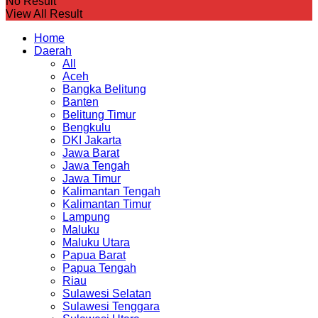
No Result
View All Result
Home
Daerah
All
Aceh
Bangka Belitung
Banten
Belitung Timur
Bengkulu
DKI Jakarta
Jawa Barat
Jawa Tengah
Jawa Timur
Kalimantan Tengah
Kalimantan Timur
Lampung
Maluku
Maluku Utara
Papua Barat
Papua Tengah
Riau
Sulawesi Selatan
Sulawesi Tenggara