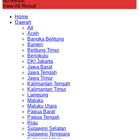
No Result
View All Result
Home
Daerah
All
Aceh
Bangka Belitung
Banten
Belitung Timur
Bengkulu
DKI Jakarta
Jawa Barat
Jawa Tengah
Jawa Timur
Kalimantan Tengah
Kalimantan Timur
Lampung
Maluku
Maluku Utara
Papua Barat
Papua Tengah
Riau
Sulawesi Selatan
Sulawesi Tenggara