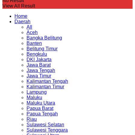
No Result
View All Result
Home
Daerah
All
Aceh
Bangka Belitung
Banten
Belitung Timur
Bengkulu
DKI Jakarta
Jawa Barat
Jawa Tengah
Jawa Timur
Kalimantan Tengah
Kalimantan Timur
Lampung
Maluku
Maluku Utara
Papua Barat
Papua Tengah
Riau
Sulawesi Selatan
Sulawesi Tenggara