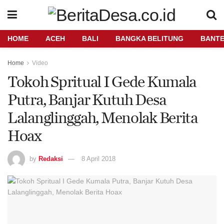
HOME
ACEH
BALI
BANGKA BELITUNG
BANT
Home
Video
Tokoh Spritual I Gede Kumala
Putra, Banjar Kutuh Desa
Lalanglinggah, Menolak Berita
Hoax
by
Redaksi
8 April 2018