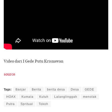
Video dari I Gede Putu Krisnawan
source
Tags:
Banjar
Berita
berita desa
Desa
GEDE
HOAX
Kumala
Kutuh
Lalanglinggah
menolak
Putra
Spritual
Tokoh