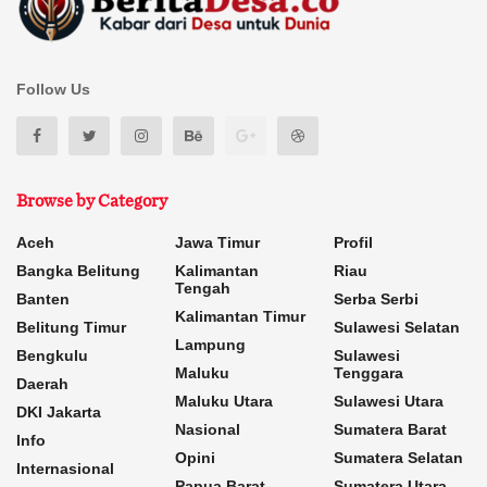
Follow Us
Browse by Category
Aceh
Jawa Timur
Profil
Bangka Belitung
Kalimantan
Riau
Tengah
Banten
Serba Serbi
Kalimantan Timur
Belitung Timur
Sulawesi Selatan
Lampung
Bengkulu
Sulawesi
Maluku
Tenggara
Daerah
Maluku Utara
Sulawesi Utara
DKI Jakarta
Nasional
Sumatera Barat
Info
Opini
Sumatera Selatan
Internasional
Papua Barat
Sumatera Utara