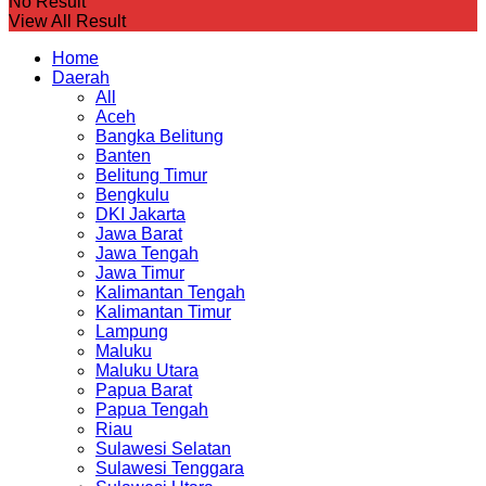
No Result
View All Result
Home
Daerah
All
Aceh
Bangka Belitung
Banten
Belitung Timur
Bengkulu
DKI Jakarta
Jawa Barat
Jawa Tengah
Jawa Timur
Kalimantan Tengah
Kalimantan Timur
Lampung
Maluku
Maluku Utara
Papua Barat
Papua Tengah
Riau
Sulawesi Selatan
Sulawesi Tenggara