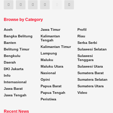
Browse by Category
Aceh
Jawa Timur
Profil
Bangka Belitung
Kalimantan
Riau
Tengah
Banten
Serba Serbi
Kalimantan Timur
Belitung Timur
Sulawesi Selatan
Lampung
Bengkulu
Sulawesi
Maluku
Tenggara
Daerah
Maluku Utara
Sulawesi Utara
DKI Jakarta
Nasional
Sumatera Barat
Info
Opini
Sumatera Selatan
Internasional
Papua Barat
Sumatera Utara
Jawa Barat
Papua Tengah
Video
Jawa Tengah
Peristiwa
Recent News