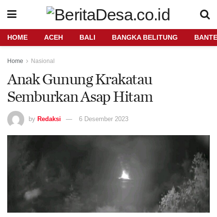
HOME
ACEH
BALI
BANGKA BELITUNG
BANT
Home
Nasional
Anak Gunung Krakatau
Semburkan Asap Hitam
by
Redaksi
6 Desember 2023