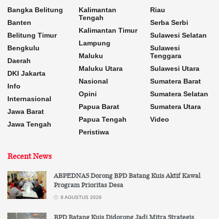
Bangka Belitung
Kalimantan
Riau
Tengah
Banten
Serba Serbi
Kalimantan Timur
Belitung Timur
Sulawesi Selatan
Lampung
Bengkulu
Sulawesi
Maluku
Tenggara
Daerah
Maluku Utara
Sulawesi Utara
DKI Jakarta
Nasional
Sumatera Barat
Info
Opini
Sumatera Selatan
Internasional
Papua Barat
Sumatera Utara
Jawa Barat
Papua Tengah
Video
Jawa Tengah
Peristiwa
Recent News
ABPEDNAS Dorong BPD Batang Kuis Aktif Kawal
Program Prioritas Desa
8 AGUSTUS 2026
BPD Batang Kuis Didorong Jadi Mitra Strategis