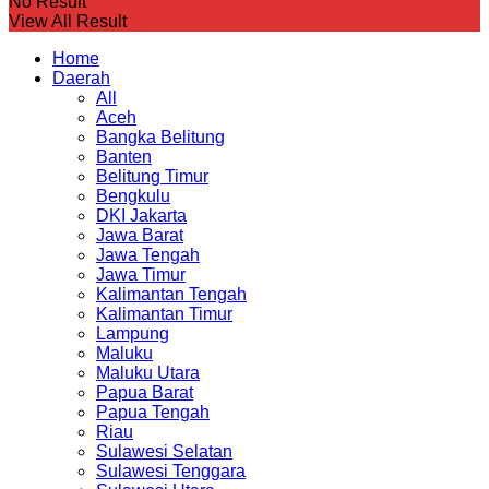
No Result
View All Result
Home
Daerah
All
Aceh
Bangka Belitung
Banten
Belitung Timur
Bengkulu
DKI Jakarta
Jawa Barat
Jawa Tengah
Jawa Timur
Kalimantan Tengah
Kalimantan Timur
Lampung
Maluku
Maluku Utara
Papua Barat
Papua Tengah
Riau
Sulawesi Selatan
Sulawesi Tenggara