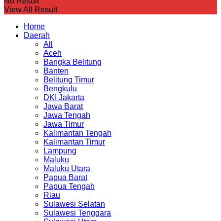
No Result
View All Result
Home
Daerah
All
Aceh
Bangka Belitung
Banten
Belitung Timur
Bengkulu
DKI Jakarta
Jawa Barat
Jawa Tengah
Jawa Timur
Kalimantan Tengah
Kalimantan Timur
Lampung
Maluku
Maluku Utara
Papua Barat
Papua Tengah
Riau
Sulawesi Selatan
Sulawesi Tenggara