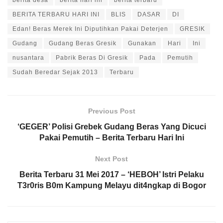
berita desa
berita hari ini
berita terbaru
BERITA TERBARU HARI INI
BLIS
DASAR
DI
Edan! Beras Merek Ini Diputihkan Pakai Deterjen
GRESIK
Gudang
Gudang Beras Gresik
Gunakan
Hari
Ini
nusantara
Pabrik Beras Di Gresik
Pada
Pemutih
Sudah Beredar Sejak 2013
Terbaru
Previous Post
‘GEGER’ Polisi Grebek Gudang Beras Yang Dicuci
Pakai Pemutih – Berita Terbaru Hari Ini
Next Post
Berita Terbaru 31 Mei 2017 – ‘HEBOH’ Istri Pelaku
T3r0ris B0m Kampung Melayu dit4ngkap di Bogor