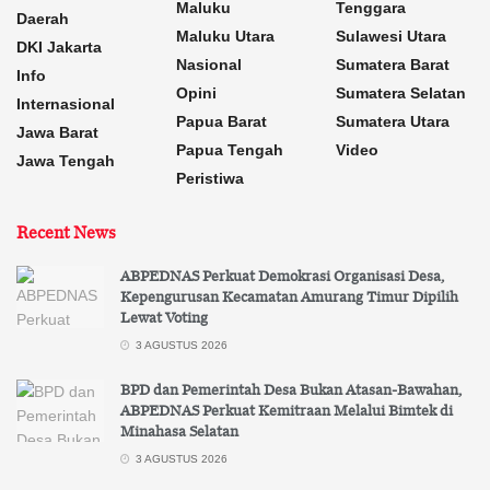
Maluku
Tenggara
Daerah
Maluku Utara
Sulawesi Utara
DKI Jakarta
Nasional
Sumatera Barat
Info
Opini
Sumatera Selatan
Internasional
Papua Barat
Sumatera Utara
Jawa Barat
Papua Tengah
Video
Jawa Tengah
Peristiwa
Recent News
ABPEDNAS Perkuat Demokrasi Organisasi Desa,
Kepengurusan Kecamatan Amurang Timur Dipilih
Lewat Voting
3 AGUSTUS 2026
BPD dan Pemerintah Desa Bukan Atasan-Bawahan,
ABPEDNAS Perkuat Kemitraan Melalui Bimtek di
Minahasa Selatan
3 AGUSTUS 2026