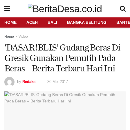
HOME
ACEH
BALI
BANGKA BELITUNG
BANT
Home
Video
‘DASAR !BLIS’ Gudang Beras Di
Gresik Gunakan Pemutih Pada
Beras – Berita Terbaru Hari Ini
by
Redaksi
30 Mei 2017