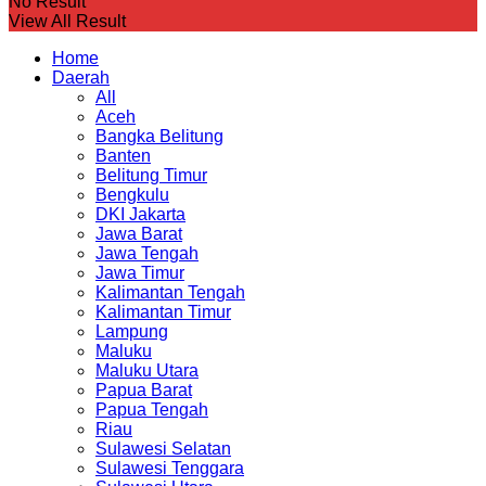
No Result
View All Result
Home
Daerah
All
Aceh
Bangka Belitung
Banten
Belitung Timur
Bengkulu
DKI Jakarta
Jawa Barat
Jawa Tengah
Jawa Timur
Kalimantan Tengah
Kalimantan Timur
Lampung
Maluku
Maluku Utara
Papua Barat
Papua Tengah
Riau
Sulawesi Selatan
Sulawesi Tenggara