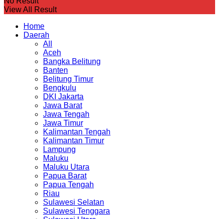
No Result
View All Result
Home
Daerah
All
Aceh
Bangka Belitung
Banten
Belitung Timur
Bengkulu
DKI Jakarta
Jawa Barat
Jawa Tengah
Jawa Timur
Kalimantan Tengah
Kalimantan Timur
Lampung
Maluku
Maluku Utara
Papua Barat
Papua Tengah
Riau
Sulawesi Selatan
Sulawesi Tenggara