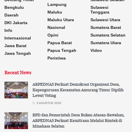
Lampung
Bengkulu
Sulawesi
Maluku
Tenggara
Daerah
Maluku Utara
Sulawesi Utara
DKI Jakarta
Nasional
Sumatera Barat
Info
Opini
Sumatera Selatan
Internasional
Papua Barat
Sumatera Utara
Jawa Barat
Papua Tengah
Video
Jawa Tengah
Peristiwa
Recent News
ABPEDNAS Perkuat Demokrasi Organisasi Desa,
Kepengurusan Kecamatan Amurang Timur Dipilih
Lewat Voting
3 AGUSTUS 2026
BPD dan Pemerintah Desa Bukan Atasan-Bawahan,
ABPEDNAS Perkuat Kemitraan Melalui Bimtek di
Minahasa Selatan