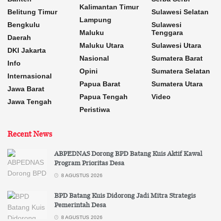
Kalimantan Timur
Belitung Timur
Sulawesi Selatan
Lampung
Bengkulu
Sulawesi
Maluku
Tenggara
Daerah
Maluku Utara
Sulawesi Utara
DKI Jakarta
Nasional
Sumatera Barat
Info
Opini
Sumatera Selatan
Internasional
Papua Barat
Sumatera Utara
Jawa Barat
Papua Tengah
Video
Jawa Tengah
Peristiwa
Recent News
ABPEDNAS Dorong BPD Batang Kuis Aktif Kawal
Program Prioritas Desa
8 AGUSTUS 2026
BPD Batang Kuis Didorong Jadi Mitra Strategis
Pemerintah Desa
8 AGUSTUS 2026