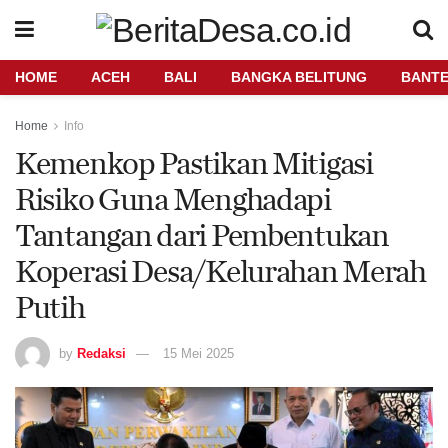
HOME
ACEH
BALI
BANGKA BELITUNG
BANT
Home
Info
Kemenkop Pastikan Mitigasi
Risiko Guna Menghadapi
Tantangan dari Pembentukan
Koperasi Desa/Kelurahan Merah
Putih
by
Redaksi
15 Mei 2025