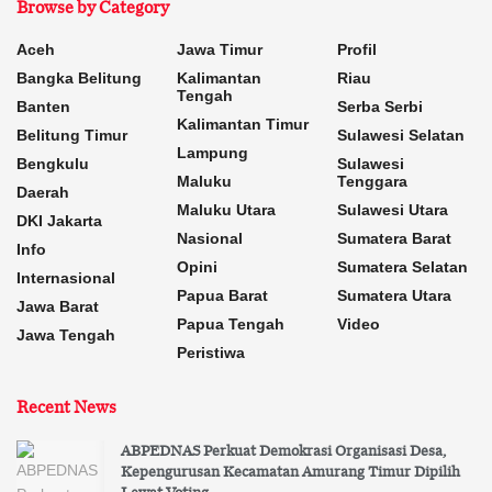
Browse by Category
Aceh
Jawa Timur
Profil
Bangka Belitung
Kalimantan
Riau
Tengah
Banten
Serba Serbi
Kalimantan Timur
Belitung Timur
Sulawesi Selatan
Lampung
Bengkulu
Sulawesi
Maluku
Tenggara
Daerah
Maluku Utara
Sulawesi Utara
DKI Jakarta
Nasional
Sumatera Barat
Info
Opini
Sumatera Selatan
Internasional
Papua Barat
Sumatera Utara
Jawa Barat
Papua Tengah
Video
Jawa Tengah
Peristiwa
Recent News
ABPEDNAS Perkuat Demokrasi Organisasi Desa,
Kepengurusan Kecamatan Amurang Timur Dipilih