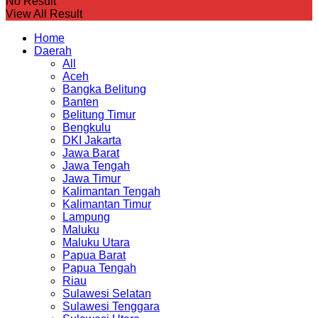
No Result
View All Result
Home
Daerah
All
Aceh
Bangka Belitung
Banten
Belitung Timur
Bengkulu
DKI Jakarta
Jawa Barat
Jawa Tengah
Jawa Timur
Kalimantan Tengah
Kalimantan Timur
Lampung
Maluku
Maluku Utara
Papua Barat
Papua Tengah
Riau
Sulawesi Selatan
Sulawesi Tenggara