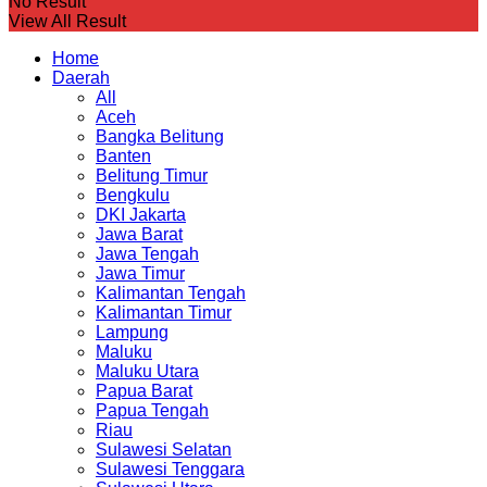
No Result
View All Result
Home
Daerah
All
Aceh
Bangka Belitung
Banten
Belitung Timur
Bengkulu
DKI Jakarta
Jawa Barat
Jawa Tengah
Jawa Timur
Kalimantan Tengah
Kalimantan Timur
Lampung
Maluku
Maluku Utara
Papua Barat
Papua Tengah
Riau
Sulawesi Selatan
Sulawesi Tenggara