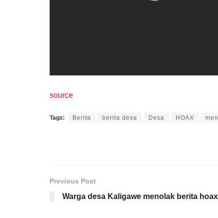
source
Tags:
Berita
berita desa
Desa
HOAX
men
Previous Post
Warga desa Kaligawe menolak berita hoax