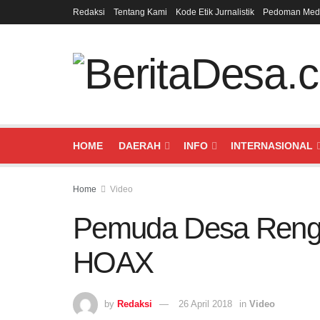
Redaksi
Tentang Kami
Kode Etik Jurnalistik
Pedoman Medi
HOME
DAERAH
INFO
INTERNASIONAL
Home
Video
Pemuda Desa Renge
HOAX
by
Redaksi
26 April 2018
in
Video