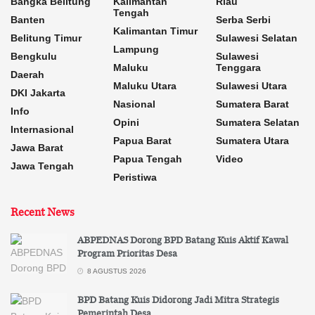
Bangka Belitung
Kalimantan
Riau
Tengah
Banten
Serba Serbi
Kalimantan Timur
Belitung Timur
Sulawesi Selatan
Lampung
Bengkulu
Sulawesi
Maluku
Tenggara
Daerah
Maluku Utara
Sulawesi Utara
DKI Jakarta
Nasional
Sumatera Barat
Info
Opini
Sumatera Selatan
Internasional
Papua Barat
Sumatera Utara
Jawa Barat
Papua Tengah
Video
Jawa Tengah
Peristiwa
Recent News
ABPEDNAS Dorong BPD Batang Kuis Aktif Kawal
Program Prioritas Desa
8 AGUSTUS 2026
BPD Batang Kuis Didorong Jadi Mitra Strategis
Pemerintah Desa