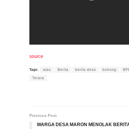
source
Tags:
atau
Berita
berita desa
bohong
BP
Terara
Previous Post
WARGA DESA MARON MENOLAK BERIT