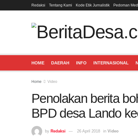
Redaksi
Tentang Kami
Kode Etik Jurnalistik
Pedoman Medi
HOME
DAERAH
INFO
INTERNASIONAL
Home
Video
Penolakan berita bo
BPD desa Lando kec
by
Redaksi
26 April 2018
in
Video