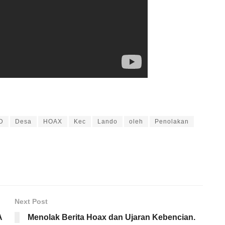
D
Desa
HOAX
Kec
Lando
oleh
Penolakan
Next Post
A
Menolak Berita Hoax dan Ujaran Kebencian.