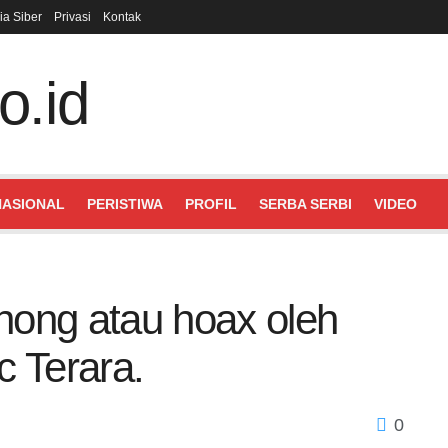
a Siber
Privasi
Kontak
NASIONAL
PERISTIWA
PROFIL
SERBA SERBI
VIDEO
hong atau hoax oleh
 Terara.
0