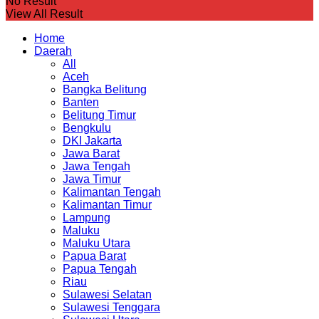
No Result
View All Result
Home
Daerah
All
Aceh
Bangka Belitung
Banten
Belitung Timur
Bengkulu
DKI Jakarta
Jawa Barat
Jawa Tengah
Jawa Timur
Kalimantan Tengah
Kalimantan Timur
Lampung
Maluku
Maluku Utara
Papua Barat
Papua Tengah
Riau
Sulawesi Selatan
Sulawesi Tenggara