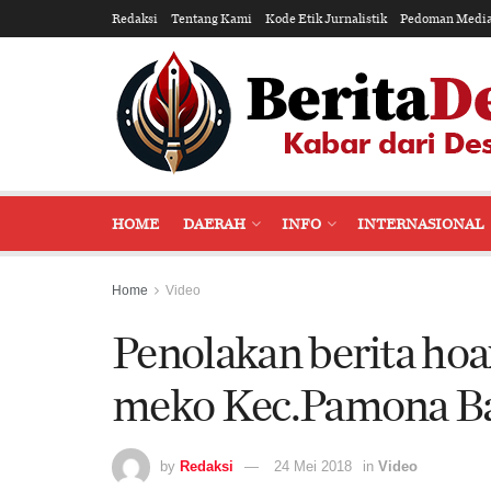
Redaksi
Tentang Kami
Kode Etik Jurnalistik
Pedoman Media
HOME
DAERAH
INFO
INTERNASIONAL
Home
Video
Penolakan berita hoa
meko Kec.Pamona Ba
by
Redaksi
24 Mei 2018
in
Video