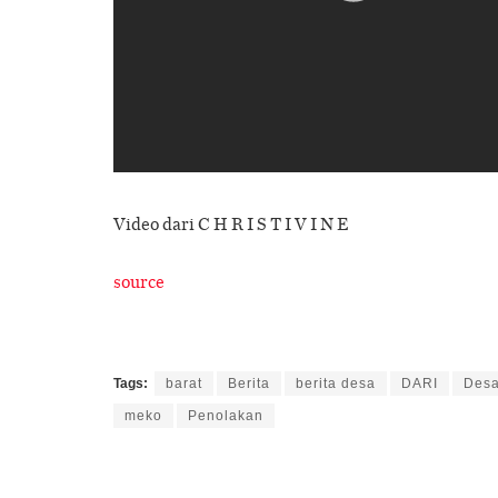
Video dari C H R I S T I V I N E
source
Tags:
barat
Berita
berita desa
DARI
Des
meko
Penolakan