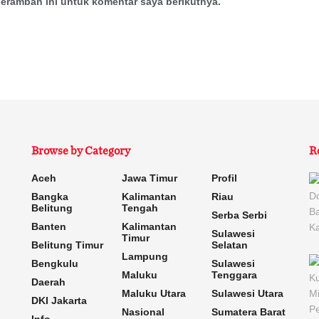
eramban ini untuk komentar saya berikutnya.
Browse by Category
R
Aceh
Jawa Timur
Profil
Bangka
Kalimantan
Riau
Belitung
Tengah
Serba Serbi
Banten
Kalimantan
Sulawesi
Timur
Belitung Timur
Selatan
Lampung
Bengkulu
Sulawesi
Maluku
Tenggara
Daerah
Maluku Utara
Sulawesi Utara
DKI Jakarta
Nasional
Sumatera Barat