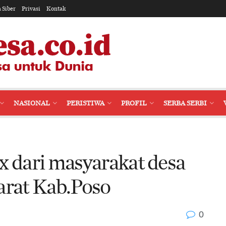
 Siber
Privasi
Kontak
NASIONAL
PERISTIWA
PROFIL
SERBA SERBI
x dari masyarakat desa
rat Kab.Poso
0