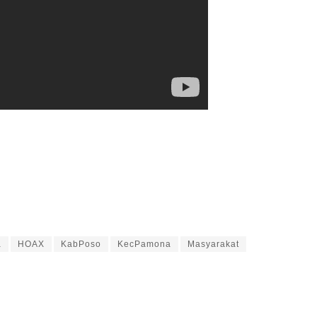
a
HOAX
KabPoso
KecPamona
Masyarakat