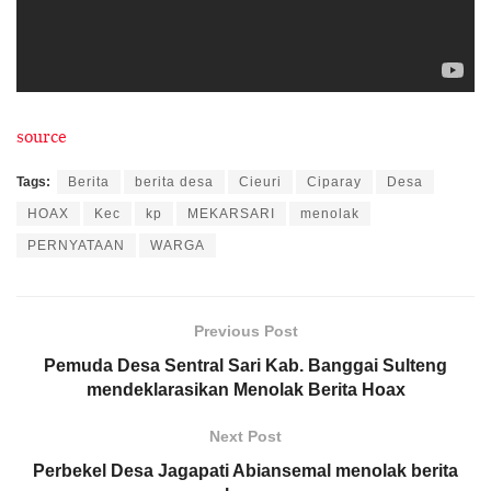
source
Tags:
Berita
berita desa
Cieuri
Ciparay
Desa
HOAX
Kec
kp
MEKARSARI
menolak
PERNYATAAN
WARGA
Previous Post
Pemuda Desa Sentral Sari Kab. Banggai Sulteng
mendeklarasikan Menolak Berita Hoax
Next Post
Perbekel Desa Jagapati Abiansemal menolak berita