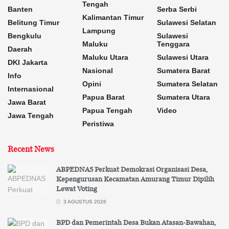
Tengah
Banten
Serba Serbi
Kalimantan Timur
Belitung Timur
Sulawesi Selatan
Lampung
Bengkulu
Sulawesi
Maluku
Tenggara
Daerah
Maluku Utara
Sulawesi Utara
DKI Jakarta
Nasional
Sumatera Barat
Info
Opini
Sumatera Selatan
Internasional
Papua Barat
Sumatera Utara
Jawa Barat
Papua Tengah
Video
Jawa Tengah
Peristiwa
Recent News
ABPEDNAS Perkuat Demokrasi Organisasi Desa,
Kepengurusan Kecamatan Amurang Timur Dipilih
Lewat Voting
3 AGUSTUS 2026
BPD dan Pemerintah Desa Bukan Atasan-Bawahan,