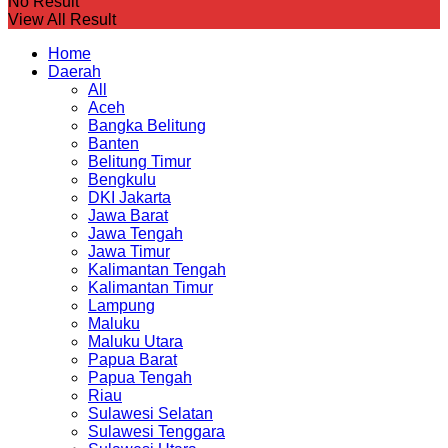
No Result
View All Result
Home
Daerah
All
Aceh
Bangka Belitung
Banten
Belitung Timur
Bengkulu
DKI Jakarta
Jawa Barat
Jawa Tengah
Jawa Timur
Kalimantan Tengah
Kalimantan Timur
Lampung
Maluku
Maluku Utara
Papua Barat
Papua Tengah
Riau
Sulawesi Selatan
Sulawesi Tenggara