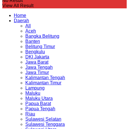
No Result
View All Result
Home
Daerah
All
Aceh
Bangka Belitung
Banten
Belitung Timur
Bengkulu
DKI Jakarta
Jawa Barat
Jawa Tengah
Jawa Timur
Kalimantan Tengah
Kalimantan Timur
Lampung
Maluku
Maluku Utara
Papua Barat
Papua Tengah
Riau
Sulawesi Selatan
Sulawesi Tenggara