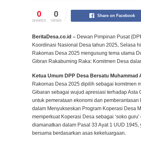
0
0
Share on Facebook
SHARES
VIEWS
BeritaDesa.co.id –
Dewan Pimpinan Pusat (DPP
Koordinasi Nasional Desa tahun 2025, Selasa hin
Rakornas Desa 2025 mengusung tema utama Du
Gibran Rakabuming Raka: Komitmen Desa dala
Ketua Umum DPP Desa Bersatu Muhammad A
Rakornas Desa 2025 dipilih sebagai komitmen 
Gibaran sebagai wujud apresiasi terhadap Asta 
untuk pemerataan ekonomi dan pemberantasan 
dalam Menyukseskan Program Koperasi Desa Me
memperkuat Koperasi Desa sebagai ‘soko guru’ 
diamanatkan dalam Pasal 33 Ayat 1 UUD 1945,
bersama berdasarkan asas kekeluargaan.