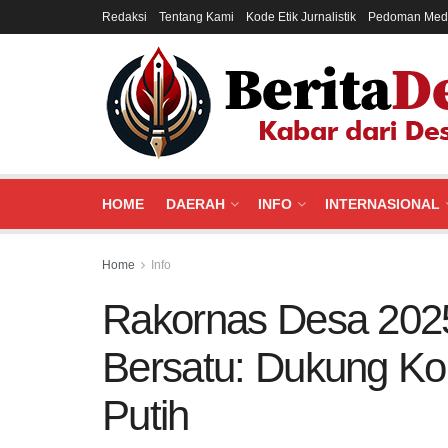
Redaksi
Tentang Kami
Kode Etik Jurnalistik
Pedoman Medi
HOME
DAERAH
INFO
INTERNASIONAL
Home
Info
Rakornas Desa 202
Bersatu: Dukung Ko
Putih