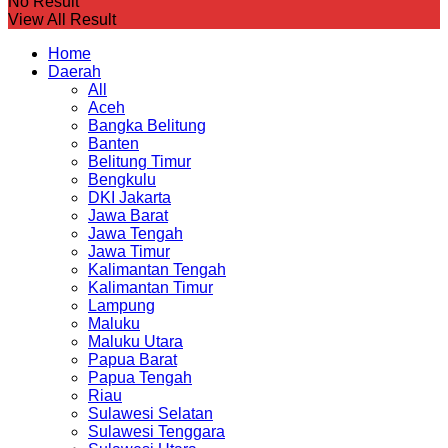
No Result
View All Result
Home
Daerah
All
Aceh
Bangka Belitung
Banten
Belitung Timur
Bengkulu
DKI Jakarta
Jawa Barat
Jawa Tengah
Jawa Timur
Kalimantan Tengah
Kalimantan Timur
Lampung
Maluku
Maluku Utara
Papua Barat
Papua Tengah
Riau
Sulawesi Selatan
Sulawesi Tenggara