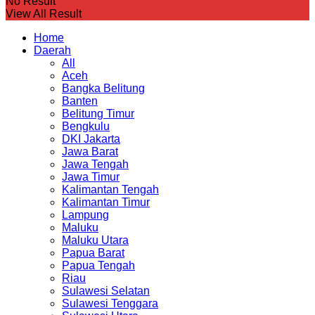
No Result
View All Result
Home
Daerah
All
Aceh
Bangka Belitung
Banten
Belitung Timur
Bengkulu
DKI Jakarta
Jawa Barat
Jawa Tengah
Jawa Timur
Kalimantan Tengah
Kalimantan Timur
Lampung
Maluku
Maluku Utara
Papua Barat
Papua Tengah
Riau
Sulawesi Selatan
Sulawesi Tenggara