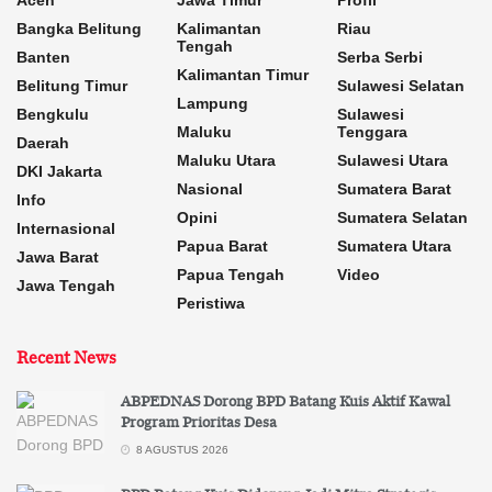
Aceh
Jawa Timur
Profil
Bangka Belitung
Kalimantan
Riau
Tengah
Banten
Serba Serbi
Kalimantan Timur
Belitung Timur
Sulawesi Selatan
Lampung
Bengkulu
Sulawesi
Maluku
Tenggara
Daerah
Maluku Utara
Sulawesi Utara
DKI Jakarta
Nasional
Sumatera Barat
Info
Opini
Sumatera Selatan
Internasional
Papua Barat
Sumatera Utara
Jawa Barat
Papua Tengah
Video
Jawa Tengah
Peristiwa
Recent News
ABPEDNAS Dorong BPD Batang Kuis Aktif Kawal
Program Prioritas Desa
8 AGUSTUS 2026