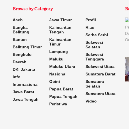
Browse by Category
R
Aceh
Jawa Timur
Profil
Bangka
Kalimantan
Riau
Belitung
Tengah
Serba Serbi
Banten
Kalimantan
Sulawesi
Timur
Belitung Timur
Selatan
Lampung
Bengkulu
Sulawesi
Maluku
Tenggara
Daerah
Maluku Utara
Sulawesi Utara
DKI Jakarta
Nasional
Sumatera Barat
Info
Opini
Sumatera
Internasional
Selatan
Papua Barat
Jawa Barat
Sumatera Utara
Papua Tengah
Jawa Tengah
Video
Peristiwa