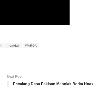
X
menolak
WARGA
Next Post
Pecalang Desa Pakisan Menolak Berita Hoax