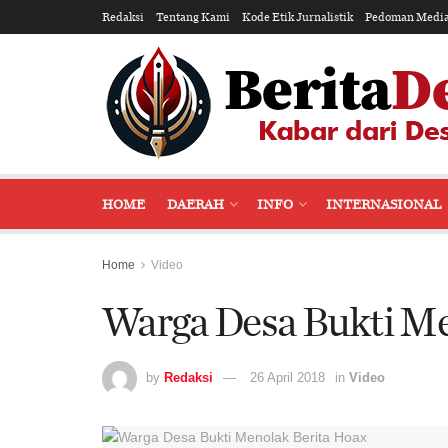
Redaksi
Tentang Kami
Kode Etik Jurnalistik
Pedoman Media
HOME
DAERAH
INFO
INTERNASIONAL
Home
Video
Warga Desa Bukti Me
by
Redaksi
26 April 2018
in
Video