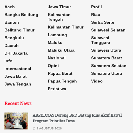
Aceh
Jawa Timur
Profil
Bangka Belitung
Kalimantan
Riau
Tengah
Banten
Serba Serbi
Kalimantan Timur
Belitung Timur
Sulawesi Selatan
Lampung
Bengkulu
Sulawesi
Maluku
Tenggara
Daerah
Maluku Utara
Sulawesi Utara
DKI Jakarta
Nasional
Sumatera Barat
Info
Opini
Sumatera Selatan
Internasional
Papua Barat
Sumatera Utara
Jawa Barat
Papua Tengah
Video
Jawa Tengah
Peristiwa
Recent News
ABPEDNAS Dorong BPD Batang Kuis Aktif Kawal
Program Prioritas Desa
8 AGUSTUS 2026