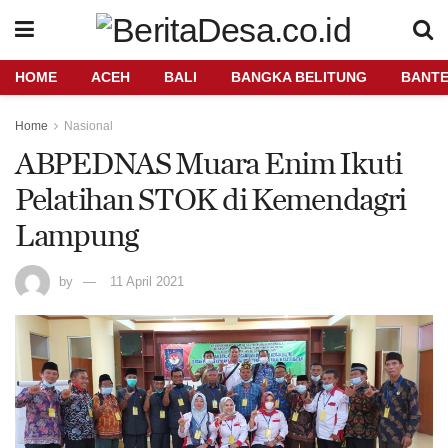
HOME
ACEH
BALI
BANGKA BELITUNG
BANT
Home
Nasional
ABPEDNAS Muara Enim Ikuti
Pelatihan STOK di Kemendagri
Lampung
by
11 April 2021