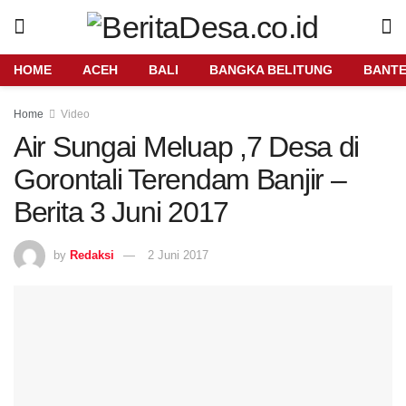
HOME
ACEH
BALI
BANGKA BELITUNG
BANT
Home
Video
Air Sungai Meluap ,7 Desa di
Gorontali Terendam Banjir –
Berita 3 Juni 2017
by
Redaksi
2 Juni 2017