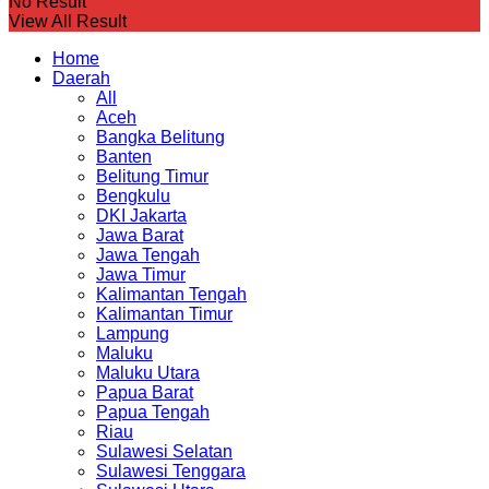
No Result
View All Result
Home
Daerah
All
Aceh
Bangka Belitung
Banten
Belitung Timur
Bengkulu
DKI Jakarta
Jawa Barat
Jawa Tengah
Jawa Timur
Kalimantan Tengah
Kalimantan Timur
Lampung
Maluku
Maluku Utara
Papua Barat
Papua Tengah
Riau
Sulawesi Selatan
Sulawesi Tenggara