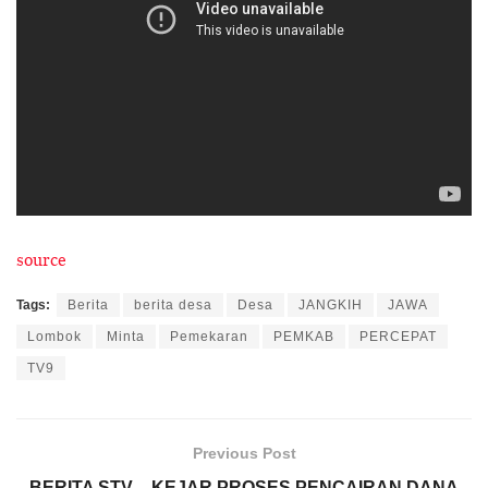
source
Tags:
Berita
berita desa
Desa
JANGKIH
JAWA
Lombok
Minta
Pemekaran
PEMKAB
PERCEPAT
TV9
Previous Post
BERITA STV – KEJAR PROSES PENCAIRAN DANA