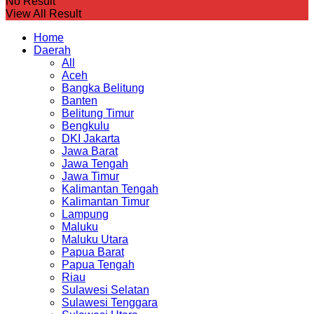
No Result
View All Result
Home
Daerah
All
Aceh
Bangka Belitung
Banten
Belitung Timur
Bengkulu
DKI Jakarta
Jawa Barat
Jawa Tengah
Jawa Timur
Kalimantan Tengah
Kalimantan Timur
Lampung
Maluku
Maluku Utara
Papua Barat
Papua Tengah
Riau
Sulawesi Selatan
Sulawesi Tenggara