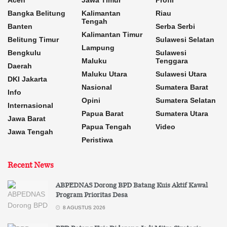
Aceh
Jawa Timur
Profil
Bangka Belitung
Kalimantan
Riau
Tengah
Banten
Serba Serbi
Kalimantan Timur
Belitung Timur
Sulawesi Selatan
Lampung
Bengkulu
Sulawesi
Maluku
Tenggara
Daerah
Maluku Utara
Sulawesi Utara
DKI Jakarta
Nasional
Sumatera Barat
Info
Opini
Sumatera Selatan
Internasional
Papua Barat
Sumatera Utara
Jawa Barat
Papua Tengah
Video
Jawa Tengah
Peristiwa
Recent News
ABPEDNAS Dorong BPD Batang Kuis Aktif Kawal
Program Prioritas Desa
8 AGUSTUS 2026