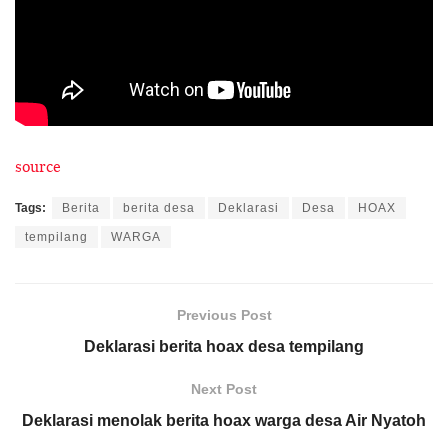
source
Tags:
Berita
berita desa
Deklarasi
Desa
HOAX
tempilang
WARGA
Previous Post
Deklarasi berita hoax desa tempilang
Next Post
Deklarasi menolak berita hoax warga desa Air Nyatoh