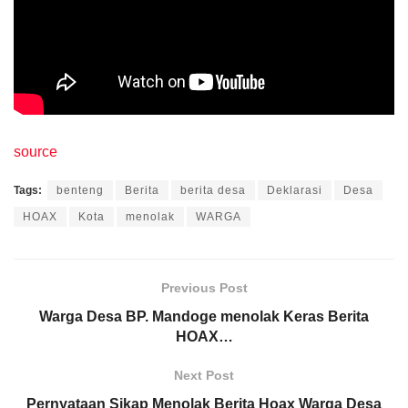
source
Tags:
benteng
Berita
berita desa
Deklarasi
Desa
HOAX
Kota
menolak
WARGA
Previous Post
Warga Desa BP. Mandoge menolak Keras Berita
HOAX…
Next Post
Pernyataan Sikap Menolak Berita Hoax Warga Desa