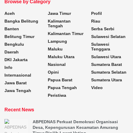
Browse by Category
Aceh
Jawa Timur
Profil
Bangka Belitung
Kalimantan
Riau
Tengah
Banten
Serba Serbi
Kalimantan Timur
Belitung Timur
Sulawesi Selatan
Lampung
Bengkulu
Sulawesi
Maluku
Tenggara
Daerah
Maluku Utara
Sulawesi Utara
DKI Jakarta
Nasional
Sumatera Barat
Info
Opini
Sumatera Selatan
Internasional
Papua Barat
Sumatera Utara
Jawa Barat
Papua Tengah
Video
Jawa Tengah
Peristiwa
Recent News
ABPEDNAS Perkuat Demokrasi Organisasi
Desa, Kepengurusan Kecamatan Amurang